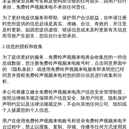
未妥善保管其帐号名称及密码而导致的任何损失，由用户自行
承担，
免费铃声视频来电
不承担任何责任。
为了更好地提供服务和帮助、保护用户合法权益，在申请注册
时您所提供的信息必须是真实、准确、合法、有效的，并注意
及时更新。如因您提供虚假、错误信息或未及时更新有关信息
而导致产生损失，您应自行全部承担。
2.信息的授权和收集
为了提供更好的服务，
免费铃声视频来电
将会收集您的一些信
息或数据，您注册
免费铃声视频来电
账号时，点击同意界面中
的 《隐私条款》 或使用
免费铃声视频来电
服务即表明您已经
同意并授权
免费铃声视频来电
对您的部分信息进行收集和分
析。
本公司将建立健全
免费铃声视频来电
用户信息安全管理制度，
按照法律相关规定保障用户信息安全。除用户同意、隐私保护
声明约定以及法律法规规定外，不会向其他任何公司、组织或
个人披露您的个人信息。
用户在使用
免费铃声视频来电
账号和登录
免费铃声视频来电
平
台过程中，禁止以搜集、复制、存储、传播等任何方式使用其