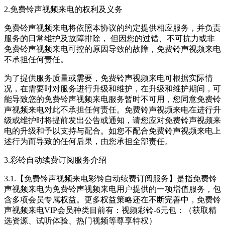
2.
免费铃声视频来电
的权利及义务
免费铃声视频来电
将依照本协议的约定提供相应服务，并负责
服务的日常维护及故障排除， 但因您的过错、不可抗力或非
免费铃声视频来电
可控的原因导致的故障，
免费铃声视频来电
不承担任何责任。
为了提供服务质量或需要，
免费铃声视频来电
可根据实际情
况，在需要时对服务进行升级和维护，在升级和维护期间，可
能导致您的
免费铃声视频来电
服务暂时不可用，您同意
免费铃
声视频来电
对此不承担任何责任。
免费铃声视频来电
在进行升
级或维护时将提前发出公告或通知，请您应对
免费铃声视频来
电
的升级和予以支持与配合。如您不配合
免费铃声视频来电
上
述行为而导致的任何后果，由您承担全部责任。
3.彩铃自动续费订阅服务介绍
3.1.【免费铃声视频来电彩铃自动续费订阅服务】是指免费铃
声视频来电为免费铃声视频来电用户提供的一项增值服务，包
含多项会员专属权益。更多权益策略还在不断完善中，免费铃
声视频来电VIP会员种类目前有：视频彩铃-6元包：（获取精
选资源、试听体验、热门视频等尊享特权）