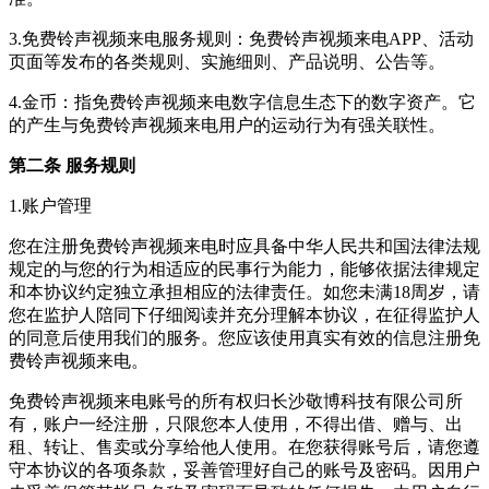
3.
免费铃声视频来电
服务规则：
免费铃声视频来电
APP、活动
页面等发布的各类规则、实施细则、产品说明、公告等。
4.金币：指
免费铃声视频来电
数字信息生态下的数字资产。它
的产生与
免费铃声视频来电
用户的运动行为有强关联性。
第二条 服务规则
1.账户管理
您在注册
免费铃声视频来电
时应具备中华人民共和国法律法规
规定的与您的行为相适应的民事行为能力，能够依据法律规定
和本协议约定独立承担相应的法律责任。如您未满18周岁，请
您在监护人陪同下仔细阅读并充分理解本协议，在征得监护人
的同意后使用我们的服务。您应该使用真实有效的信息注册
免
费铃声视频来电
。
免费铃声视频来电
账号的所有权归
长沙敬博科技有限公司
所
有，账户一经注册，只限您本人使用，不得出借、赠与、出
租、转让、售卖或分享给他人使用。在您获得账号后，请您遵
守本协议的各项条款，妥善管理好自己的账号及密码。因用户