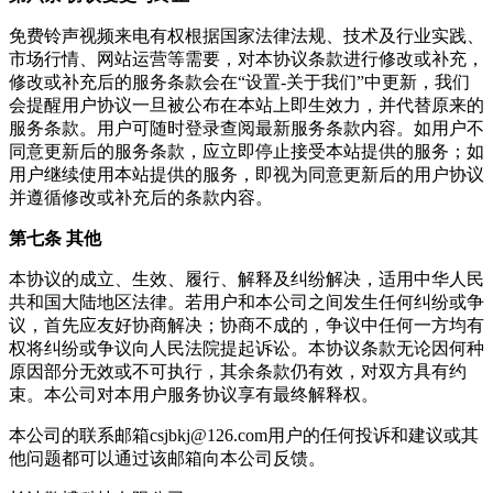
免费铃声视频来电
有权根据国家法律法规、技术及行业实践、
市场行情、网站运营等需要，对本协议条款进行修改或补充，
修改或补充后的服务条款会在“设置-关于我们”中更新，我们
会提醒用户协议一旦被公布在本站上即生效力，并代替原来的
服务条款。用户可随时登录查阅最新服务条款内容。如用户不
同意更新后的服务条款，应立即停止接受本站提供的服务；如
用户继续使用本站提供的服务，即视为同意更新后的用户协议
并遵循修改或补充后的条款内容。
第七条 其他
本协议的成立、生效、履行、解释及纠纷解决，适用中华人民
共和国大陆地区法律。若用户和本公司之间发生任何纠纷或争
议，首先应友好协商解决；协商不成的，争议中任何一方均有
权将纠纷或争议向人民法院提起诉讼。本协议条款无论因何种
原因部分无效或不可执行，其余条款仍有效，对双方具有约
束。本公司对本用户服务协议享有最终解释权。
本公司的联系邮箱
csjbkj@126.com
用户的任何投诉和建议或其
他问题都可以通过该邮箱向本公司反馈。