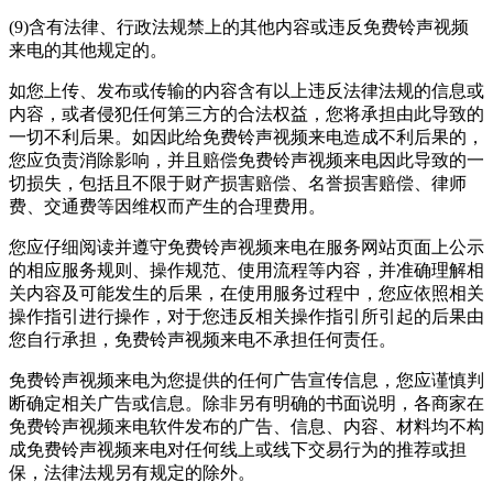
(9)含有法律、行政法规禁上的其他内容或违反
免费铃声视频
来电
的其他规定的。
如您上传、发布或传输的内容含有以上违反法律法规的信息或
内容，或者侵犯任何第三方的合法权益，您将承担由此导致的
一切不利后果。如因此给
免费铃声视频来电
造成不利后果的，
您应负责消除影响，并且赔偿
免费铃声视频来电
因此导致的一
切损失，包括且不限于财产损害赔偿、名誉损害赔偿、律师
费、交通费等因维权而产生的合理费用。
您应仔细阅读并遵守
免费铃声视频来电
在服务网站页面上公示
的相应服务规则、操作规范、使用流程等内容，并准确理解相
关内容及可能发生的后果，在使用服务过程中，您应依照相关
操作指引进行操作，对于您违反相关操作指引所引起的后果由
您自行承担，
免费铃声视频来电
不承担任何责任。
免费铃声视频来电
为您提供的任何广告宣传信息，您应谨慎判
断确定相关广告或信息。除非另有明确的书面说明，各商家在
免费铃声视频来电
软件发布的广告、信息、内容、材料均不构
成
免费铃声视频来电
对任何线上或线下交易行为的推荐或担
保，法律法规另有规定的除外。