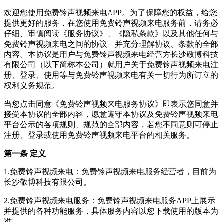
欢迎您使用
免费铃声视频来电
APP。为了保障您的权益，给您
提供更好的服务，在您使用
免费铃声视频来电
服务前，请务必
仔细、审慎阅读《服务协议》、《隐私条款》以及其他任何与
免费铃声视频来电
之间的协议，并充分理解协议、条款的全部
内容。本协议是用户与
免费铃声视频来电
经营方
长沙敬博科技
有限公司
（以下简称本公司）就用户关于
免费铃声视频来电
注
册、登录、使用等与
免费铃声视频来电
有关一切行为所订立的
权利义务规范。
当您点击同意《
免费铃声视频来电
服务协议》即表示您同意并
接受本协议的全部内容，愿意遵守本协议及
免费铃声视频来电
平台公示的各项规则、规范的全部内容，若您不同意则可停止
注册、登录或使用
免费铃声视频来电
平台的相关服务。
第一条 定义
1.
免费铃声视频来电
：
免费铃声视频来电
服务经营者，目前为
长沙敬博科技有限公司
。
2.
免费铃声视频来电
服务：
免费铃声视频来电
服务APP上展示
并提供的各种功能服务，具体服务内容以您下载使用的版本为
准。