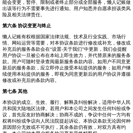
能会变更，暂停、限制或者终止部分或全部服务，懒人记账做
出该等行为不需要事先进行通知。用户知悉并自愿承担该类风
险及相关法律责任。
第六条 协议变更与终止
懒人记账有权根据国家法律法规、技术及行业实践、市场行
情、网站运营等需要，对本协议条款进行修改或补充，修改或
补充后的服务条款会在“设置-关于我们”中更新，我们会提醒
用户协议一旦被公布在本站上即生效力，并代替原来的服务条
款。用户可随时登录查阅最新服务条款内容。如用户不同意更
新后的服务条款，应立即停止接受本站提供的服务；如用户继
续使用本站提供的服务，即视为同意更新后的用户协议并遵循
修改或补充后的条款内容。
第七条 其他
本协议的成立、生效、履行、解释及纠纷解决，适用中华人民
共和国大陆地区法律。若用户和本公司之间发生任何纠纷或争
议，首先应友好协商解决；协商不成的，争议中任何一方均有
权将纠纷或争议向人民法院提起诉讼。本协议条款无论因何种
原因部分无效或不可执行，其余条款仍有效，对双方具有约