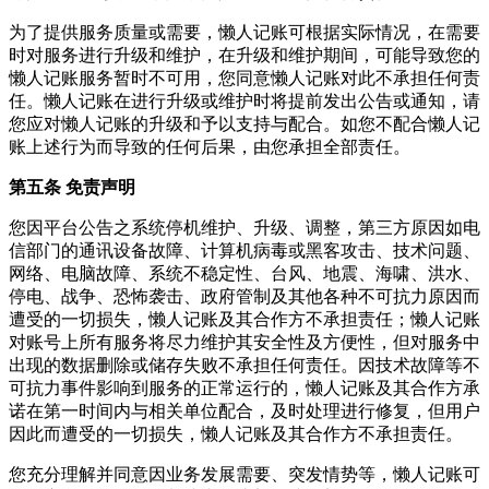
为了提供服务质量或需要，懒人记账可根据实际情况，在需要
时对服务进行升级和维护，在升级和维护期间，可能导致您的
懒人记账服务暂时不可用，您同意懒人记账对此不承担任何责
任。懒人记账在进行升级或维护时将提前发出公告或通知，请
您应对懒人记账的升级和予以支持与配合。如您不配合懒人记
账上述行为而导致的任何后果，由您承担全部责任。
第五条 免责声明
您因平台公告之系统停机维护、升级、调整，第三方原因如电
信部门的通讯设备故障、计算机病毒或黑客攻击、技术问题、
网络、电脑故障、系统不稳定性、台风、地震、海啸、洪水、
停电、战争、恐怖袭击、政府管制及其他各种不可抗力原因而
遭受的一切损失，懒人记账及其合作方不承担责任；懒人记账
对账号上所有服务将尽力维护其安全性及方便性，但对服务中
出现的数据删除或储存失败不承担任何责任。因技术故障等不
可抗力事件影响到服务的正常运行的，懒人记账及其合作方承
诺在第一时间内与相关单位配合，及时处理进行修复，但用户
因此而遭受的一切损失，懒人记账及其合作方不承担责任。
您充分理解并同意因业务发展需要、突发情势等，懒人记账可