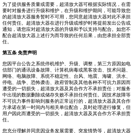
为了提供服务质量或需要，
超清放大器
可根据实际情况，在需
要时对服务进行升级和维护，在升级和维护期间，可能导致您
的
超清放大器
服务暂时不可用，您同意
超清放大器
对此不承担
任何责任。
超清放大器
在进行升级或维护时将提前发出公告或
通知，请您应对
超清放大器
的升级和予以支持与配合。如您不
配合
超清放大器
上述行为而导致的任何后果，由您承担全部责
任。
第五条 免责声明
您因平台公告之系统停机维护、升级、调整，第三方原因如电
信部门的通讯设备故障、计算机病毒或黑客攻击、技术问题、
网络、电脑故障、系统不稳定性、台风、地震、海啸、洪水、
停电、战争、恐怖袭击、政府管制及其他各种不可抗力原因而
遭受的一切损失，
超清放大器
及其合作方不承担责任；对服务
中出现的数据删除或储存失败不承担任何责任。因技术故障等
不可抗力事件影响到服务的正常运行的，
超清放大器
及其合作
方承诺在第一时间内与相关单位配合，及时处理进行修复，但
用户因此而遭受的一切损失，
超清放大器
及其合作方不承担责
任。
您充分理解并同意因业务发展需要、突发情势等，
超清放大器