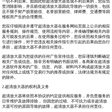
一切不利后果。如因此给
超清放大器
造成不利后果的，您应负
责消除影响，并且赔偿
超清放大器
因此导致的一切损失，包括
且不限于财产损害赔偿、名誉损害赔偿、律师费、交通费等因
维权而产生的合理费用。
您应仔细阅读并遵守
超清放大器
在服务网站页面上公示的相应
服务规则、操作规范、使用流程等内容，并准确理解相关内容
及可能发生的后果，在使用服务过程中，您应依照相关操作指
引进行操作，对于您违反相关操作指引所引起的后果由您自行
承担，
超清放大器
不承担任何责任。
超清放大器
为您提供的任何广告宣传信息，您应谨慎判断确定
相关广告或信息。除非另有明确的书面说明，各商家在
超清放
大器
软件发布的广告、信息、内容、材料均不构成
超清放大器
对任何线上或线下交易行为的推荐或担保，法律法规另有规定
的除外。
2.
超清放大器
的权利及义务
超清放大器
将依照本协议的约定提供相应服务，并负责服务的
日常维护及故障排除， 但因您的过错、不可抗力或非
超清放
大器
可控的原因导致的故障，
超清放大器
不承担任何责任。