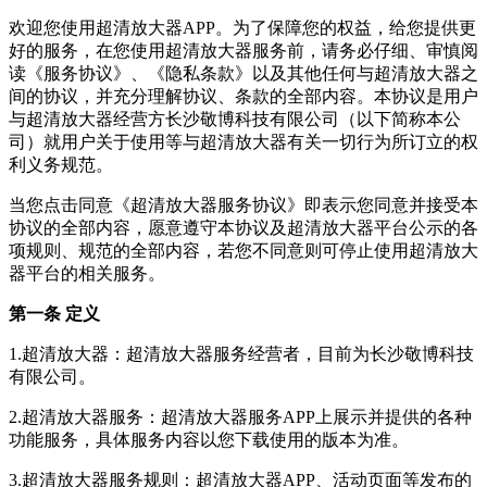
欢迎您使用
超清放大器
APP。为了保障您的权益，给您提供更
好的服务，在您使用
超清放大器
服务前，请务必仔细、审慎阅
读《服务协议》、《隐私条款》以及其他任何与
超清放大器
之
间的协议，并充分理解协议、条款的全部内容。本协议是用户
与
超清放大器
经营方
长沙敬博科技有限公司
（以下简称本公
司）就用户关于使用等与
超清放大器
有关一切行为所订立的权
利义务规范。
当您点击同意《
超清放大器
服务协议》即表示您同意并接受本
协议的全部内容，愿意遵守本协议及
超清放大器
平台公示的各
项规则、规范的全部内容，若您不同意则可停止使用
超清放大
器
平台的相关服务。
第一条 定义
1.
超清放大器
：
超清放大器
服务经营者，目前为
长沙敬博科技
有限公司
。
2.
超清放大器
服务：
超清放大器
服务APP上展示并提供的各种
功能服务，具体服务内容以您下载使用的版本为准。
3.
超清放大器
服务规则：
超清放大器
APP、活动页面等发布的